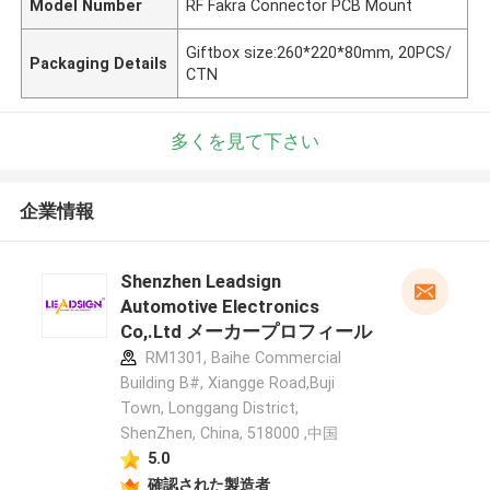
Model Number
RF Fakra Connector PCB Mount
Giftbox size:260*220*80mm, 20PCS/
Packaging Details
CTN
多くを見て下さい
企業情報
Shenzhen Leadsign
Automotive Electronics
Co,.Ltd メーカープロフィール
RM1301, Baihe Commercial
Building B#, Xiangge Road,Buji
Town, Longgang District,
ShenZhen, China, 518000 ,中国
5.0
確認された製造者