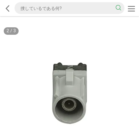
2
/
3