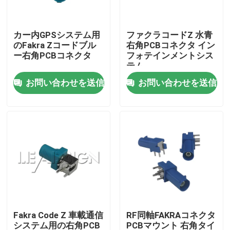
私たちに関しては
カー内GPSシステム用
ファクラコードZ 水青
のFakra Zコードブル
右角PCBコネクタ イン
ー右角PCBコネクタ
フォテインメントシス
工場見学
テム
お問い合わせを送信
お問い合わせを送信
品質管理
お問い合わせ
引用を要求
FAKRA HSDのコネクター
Fakra Code Z 車載通信
RF同軸FAKRAコネクタ
FAKRA PCBのコネクター
システム用の右角PCB
PCBマウント 右角タイ