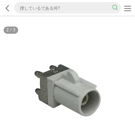
2
/
3