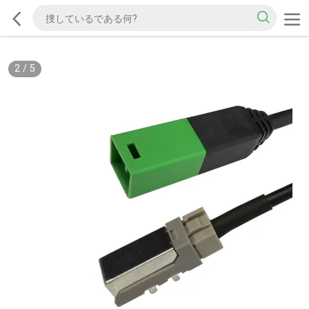
2
/
5